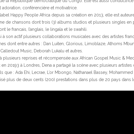
e de la République démocratique du Congo. Elle est aussi conductrice
 adoration, conférencière et motivatrice.
 label Happy People Africa depuis sa création en 2013, elle est auteur
ne de chansons dont trois (3) albums studios et plusieurs singles en 
t le francais, l’anglais, le lingala et le swahili.
si à son actif plusieurs collaborations musicales avec des artistes fra
es dont entre autres : Dan Luiten, Glorious, Limoblaze, Athoms Mb
 Calledout Music, Deborah Lukalu et autres.
plusieurs reprises et récompensée aux African Gospel Music & Me
 en 20193 à Londres, Dena a partagé la scène avec plusieurs artistes
ls que : Ada Ehi, Lecrae, L’or Mbongo, Nathanael Bassey, Mohammed
alisé plus de deux cents (200) prestations dans plus de 20 pays dans