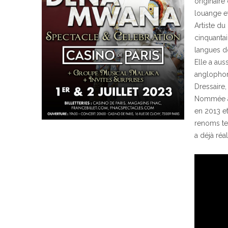
originair
louange et
Artiste du
cinquantai
langues don
Elle a aus
anglophon
Dressaire,
Nommée à 
en 2013 et
renoms te
a déjà ré