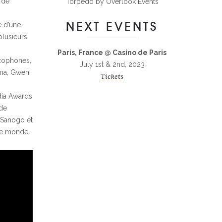
 de
Torpedo by Overlook Events
NEXT EVENTS
e d’une
plusieurs
Paris, France @ Casino de Paris
ncophones,
July 1st & 2nd, 2023
uma, Gwen
Tickets
dia Awards
 de
 Sanogo et
 le monde.