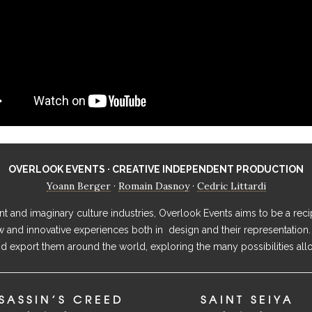
OVERLOOK EVENTS · CREATIVE INDEPENDENT PRODUCTION
Yoann Berger
Romain Dasnoy
Cedric Littardi
·
·
 and imaginary culture industries, Overlook Events aims to be a recip
ew and innovative experiences both in design and their representation.
 export them around the world, exploring the many possibilities all
SASSIN’S CREED
SAINT SEIYA