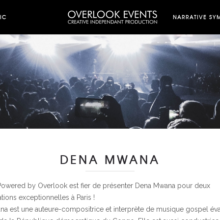
IC
NARRATIVE SY
DENA MWANA
owered by Overlook est fier de présenter Dena Mwana pour deux
tions exceptionnelles à Paris !
a est une auteure-compositrice et interprète de musique gospel év